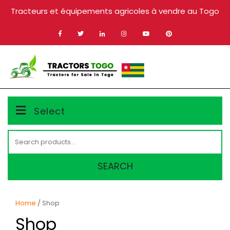
Skip
Tracteurs et équipements agricoles à vendre au Togo
to
content
MENU
Select
Search
for:
SEARCH
Home
/ Shop
Shop