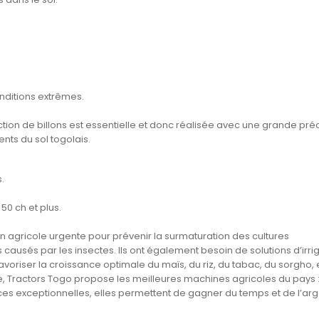
nditions extrêmes.
uction de billons est essentielle et donc réalisée avec une grande préc
ents du sol togolais.
.
50 ch et plus.
on agricole urgente pour prévenir la surmaturation des cultures
 causés par les insectes. Ils ont également besoin de solutions d’irri
voriser la croissance optimale du maïs, du riz, du tabac, du sorgho, 
se, Tractors Togo propose les meilleures machines agricoles du pays 
s exceptionnelles, elles permettent de gagner du temps et de l’arg