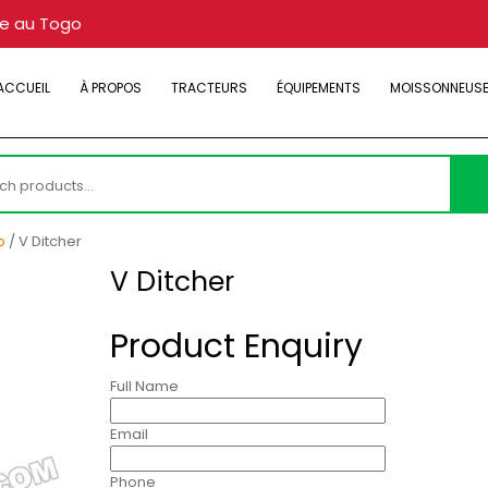
re au Togo
ACCUEIL
À PROPOS
TRACTEURS
ÉQUIPEMENTS
MOISSONNEUS
h
o
/ V Ditcher
V Ditcher
Product Enquiry
Full Name
Email
Phone