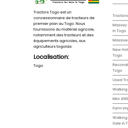
Tractors Togo est un
Tractor
concessionnaire de tracteurs de
premier plan au Togo. Nous
Massey 
fournissons du matériel agricole,
in Togo
notamment des tracteurs et des
Massive 
équipements agricoles, aux
agriculteurs togolais.
New Holl
Togo
Localisation:
Recondit
Togo
Togo
Used Tra
Walking 
Mini 4WD
Farm Im
Walking
Sale in 