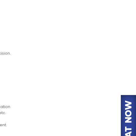
ision.
gation
etc.
:
ent.