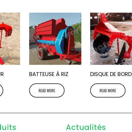
UR
BATTEUSE À RIZ
DISQUE DE BOR
READ MORE
READ MORE
duits
Actualités