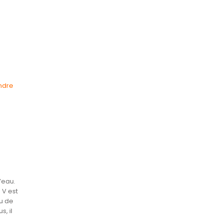
ndre
’eau.
 V est
nu de
s, il