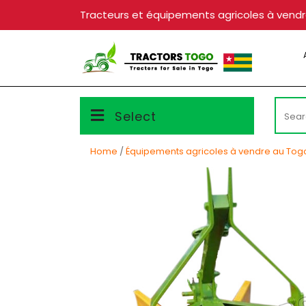
Skip
Tracteurs et équipements agricoles à vend
to
content
Searc
Select
for:
Home
/
Équipements agricoles à vendre au Tog