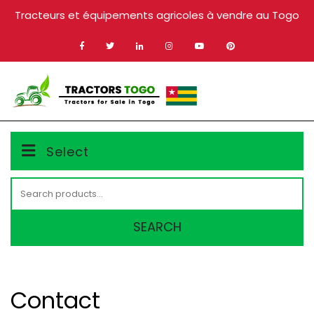
Skip
Tracteurs et équipements agricoles à vendre au Togo
to
content
MENU
Select
Search
for:
SEARCH
Contact