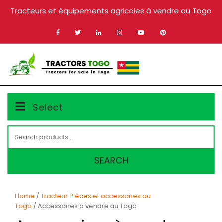
Skip
Tracteurs et équipements agricoles à vendre au Togo
to
content
MENU
Select
Search
for:
SEARCH
Home
/
Tracteur Pièces et accessoires au
Togo
/ Accessoires à vendre au Togo