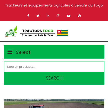
Skip
Tracteurs et équipements agricoles à vendre au Togo
to
content
MENU
Select
Search
for:
SEARCH