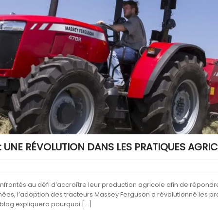
 UNE RÉVOLUTION DANS LES PRATIQUES AGRI
nfrontés au défi d’accroître leur production agricole afin de répon
es, l’adoption des tracteurs Massey Ferguson a révolutionné les prati
de blog expliquera pourquoi […]