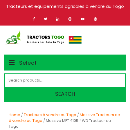
Skip
Tracteurs et équipements agricoles à vendre au Togo
to
content
MENU
Select
Search
for:
SEARCH
Home
/
Tracteurs à vendre au Togo
/
Massive Tracteurs de
à vendre au Togo
/ Massive MFT 4105 4WD Tracteur au
Togo