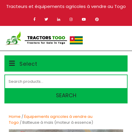
Skip
Tracteurs et équipements agricoles à vendre au Togo
to
content
MENU
Select
Search
for:
SEARCH
Home
/
Équipements agricoles à vendre au
Togo
/ Batteuse à maïs (moteur à essence)