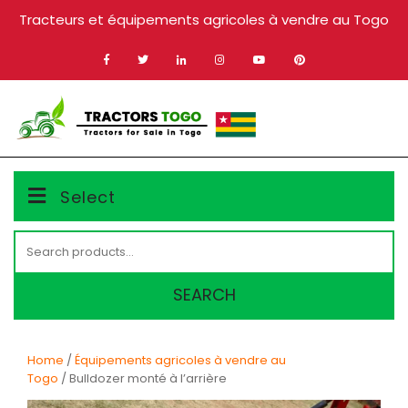
Skip
Tracteurs et équipements agricoles à vendre au Togo
to
content
MENU
Select
Search
for:
SEARCH
Home
/
Équipements agricoles à vendre au
Togo
/ Bulldozer monté à l’arrière