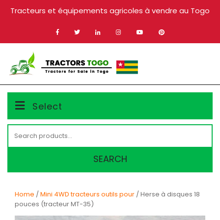
Skip
Tracteurs et équipements agricoles à vendre au Togo
to
content
MENU
Select
Search
for:
SEARCH
Home
/
Mini 4WD tracteurs outils pour
/ Herse à disques 18
pouces (tracteur MT-35)