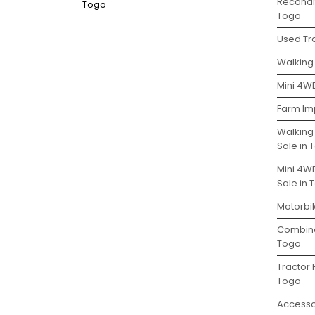
Recondit
Togo
Togo
Used Tra
Walking 
Mini 4WD
Farm Im
Walking
Sale in 
Mini 4W
Sale in 
Motorbik
Combine
Togo
Tractor 
Togo
Accesso