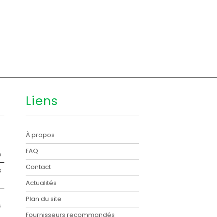
C
Liens
À propos
FAQ
o
Contact
s
Actualités
Plan du site
s
Fournisseurs recommandés