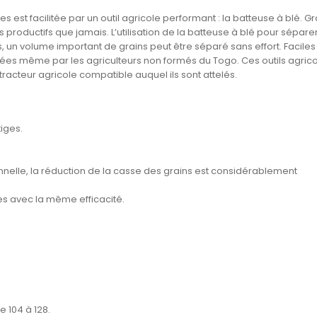
es est facilitée par un outil agricole performant : la batteuse à blé. G
us productifs que jamais. L’utilisation de la batteuse à blé pour séparer
, un volume important de grains peut être séparé sans effort. Faciles
ulées même par les agriculteurs non formés du Togo. Ces outils agric
racteur agricole compatible auquel ils sont attelés.
tiges.
onnelle, la réduction de la casse des grains est considérablement
ues avec la même efficacité.
 104 à 128.