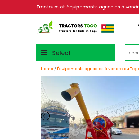
Skip
Tracteurs et équipements agricoles à vend
to
content
Searc
Select
for:
Home
/
Équipements agricoles à vendre au Tog