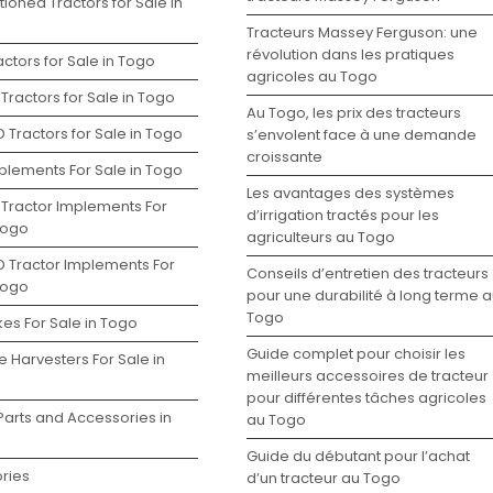
ioned Tractors for Sale in
Tracteurs Massey Ferguson: une
révolution dans les pratiques
ctors for Sale in Togo
agricoles au Togo
Tractors for Sale in Togo
Au Togo, les prix des tracteurs
 Tractors for Sale in Togo
s’envolent face à une demande
croissante
plements For Sale in Togo
Les avantages des systèmes
 Tractor Implements For
d’irrigation tractés pour les
Togo
agriculteurs au Togo
D Tractor Implements For
Conseils d’entretien des tracteurs
Togo
pour une durabilité à long terme 
Togo
es For Sale in Togo
Guide complet pour choisir les
 Harvesters For Sale in
meilleurs accessoires de tracteur
pour différentes tâches agricoles
Parts and Accessories in
au Togo
Guide du débutant pour l’achat
ries
d’un tracteur au Togo