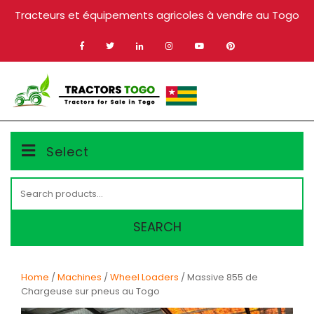
Skip
Tracteurs et équipements agricoles à vendre au Togo
to
content
MENU
Select
Search
for:
SEARCH
Home
/
Machines
/
Wheel Loaders
/ Massive 855 de
Chargeuse sur pneus au Togo