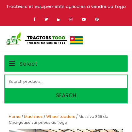
Skip
Tracteurs et équipements agricoles à vendre au Togo
to
content
MENU
Select
Search
for:
SEARCH
Home
/
Machines
/
Wheel Loaders
/ Massive 866 de
Chargeuse sur pneus au Togo