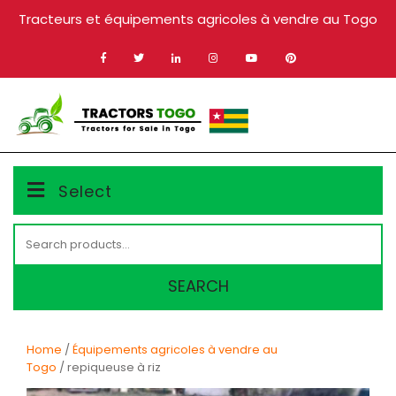
Skip
Tracteurs et équipements agricoles à vendre au Togo
to
content
MENU
Select
Search
for:
SEARCH
Home
/
Équipements agricoles à vendre au
Togo
/ repiqueuse à riz