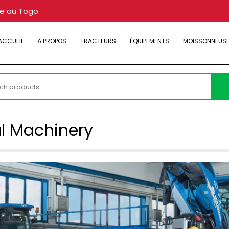
re au Togo
ACCUEIL
À PROPOS
TRACTEURS
ÉQUIPEMENTS
MOISSONNEUS
h
al Machinery