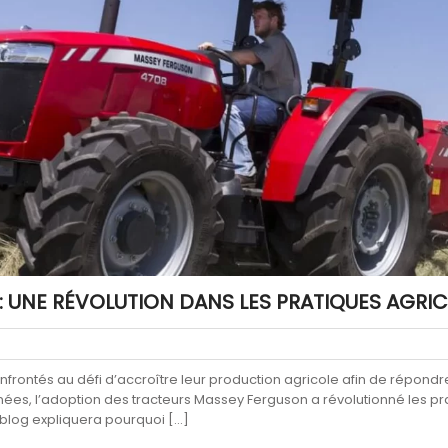
 UNE RÉVOLUTION DANS LES PRATIQUES AGRI
nfrontés au défi d’accroître leur production agricole afin de répon
es, l’adoption des tracteurs Massey Ferguson a révolutionné les prati
de blog expliquera pourquoi […]